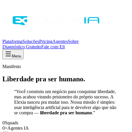
Plataforma
Soluções
Pricing
Agentes
Sobre
Diagnóstico Gratuito
Fale com Eli
Menu
Manifesto
Liberdade pra ser humano.
“Você construiu um negócio para conquistar liberdade,
mas acabou virando prisioneiro do próprio sucesso. A
Elexia nasceu pra mudar isso. Nossa missão é simples:
usar inteligência artificial para te devolver algo que não
se compra —
liberdade pra ser humano
.”
0
Squads
0
+
Agentes IA